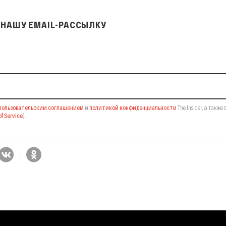
НАШУ EMAIL-РАССЫЛКУ
il-рассылку
пользовательским соглашением
и
политикой конфиденциальности
The Insider,
а также 
f Service
).