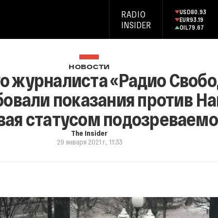
USD
80.93
RADIO
EUR
93.19
INSIDER
OIL
79.67
НОВОСТИ
о журналиста «Радио Свобо
овали показания против На
вая статусом подозреваемо
The Insider
29 января 2021 г., 11:33