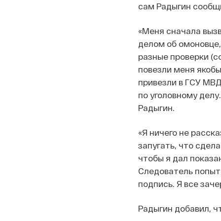
сам Радыгин сообщил
«Меня сначала вызв
делом об омоновце,
разные проверки (с
повезли меня якобы 
привезли в ГСУ МВД
по уголовному делу
Радыгин.
«Я ничего не расск
запугать, что сдел
чтобы я дал показа
Следователь попыта
подпись. Я все заче
Радыгин добавил, ч