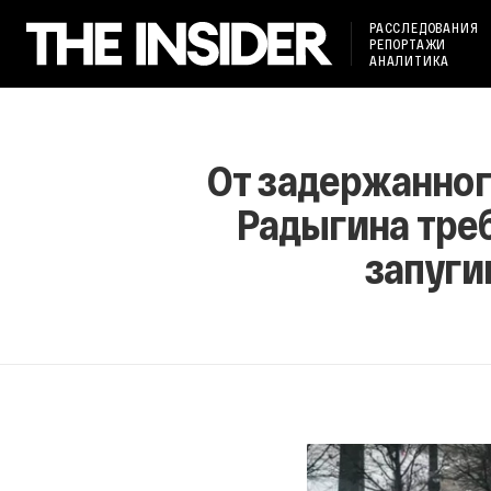
РАССЛЕДОВАНИЯ
РЕПОРТАЖИ
АНАЛИТИКА
От задержанног
Радыгина треб
запуги