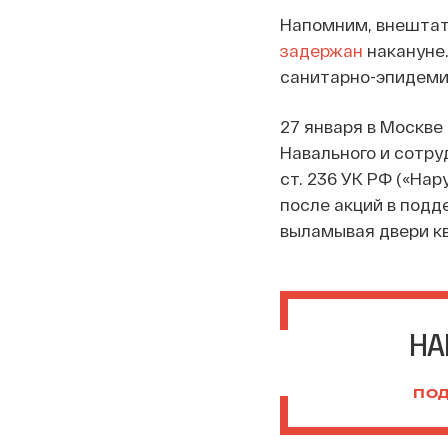
Напомним, внештат
задержан
накануне.
санитарно-эпидемио
27 января в Москве
Навального и сотруд
ст. 236 УК РФ («На
после акций в подд
выламывая двери кв
НА
ПОД