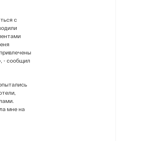
ться с
водили
ументами
меня
ы привлечены
, - сообщил
попытались
отели,
лами.
ла мне на