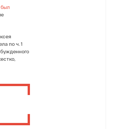
н
был
ие
ексея
а по ч. 1
збужденного
естко,