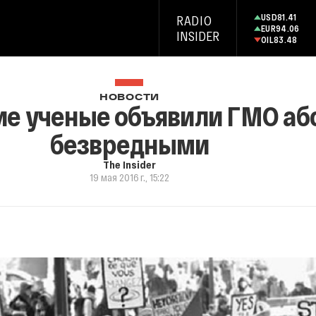
USD
81.41
RADIO
EUR
94.06
INSIDER
OIL
83.48
НОВОСТИ
е ученые объявили ГМО аб
безвредными
The Insider
19 мая 2016 г., 15:22