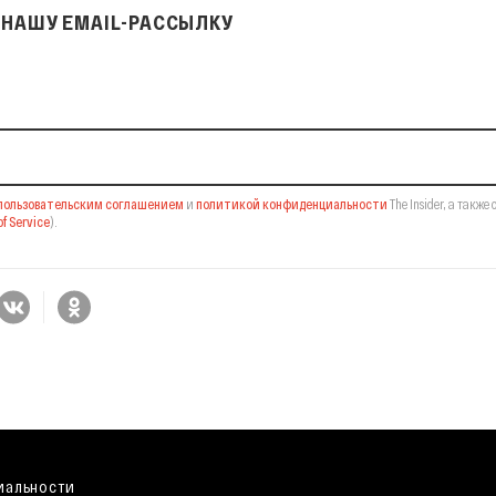
НАШУ EMAIL-РАССЫЛКУ
il-рассылку
пользовательским соглашением
и
политикой конфиденциальности
The Insider,
а также 
f Service
).
иальности