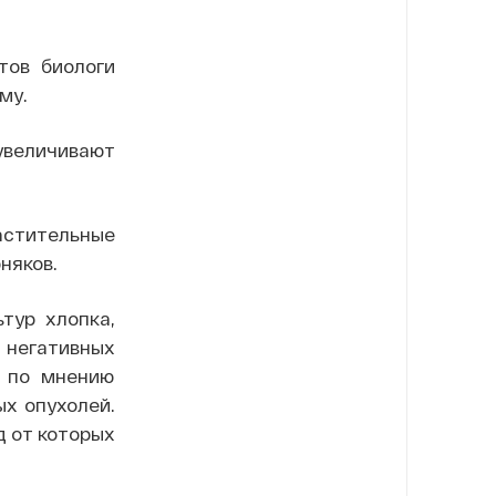
тов биологи
му.
увеличивают
астительные
няков.
тур хлопка,
и негативных
, по мнению
ых опухолей.
д от которых