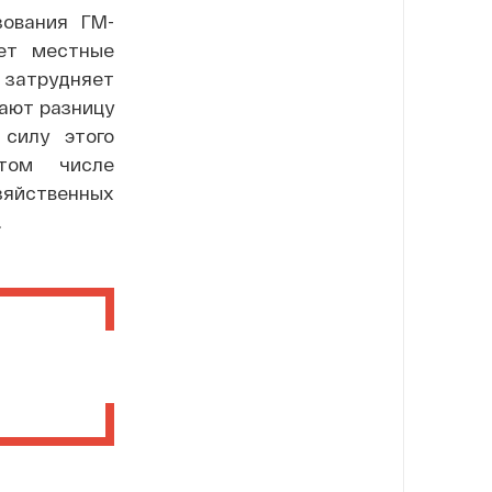
зования ГМ-
ает местные
 затрудняет
ают разницу
 силу этого
 том числе
зяйственных
.