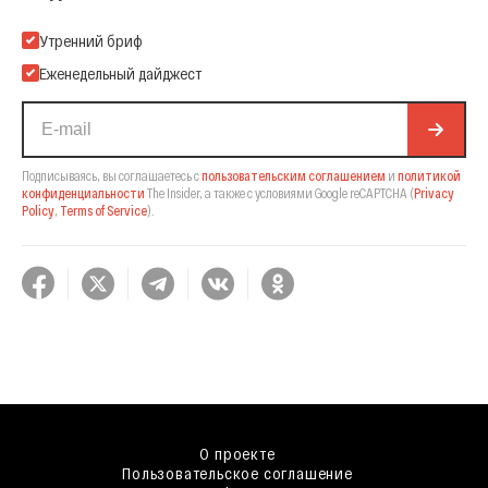
Подпишитесь на нашу Email-рассылку
Утренний бриф
Еженедельный дайджест
Подписываясь, вы соглашаетесь с
пользовательским соглашением
и
политикой
конфиденциальности
The Insider,
а также с условиями Google reCAPTCHA
(
Privacy
Policy
,
Terms of Service
).
О проекте
Пользовательское соглашение