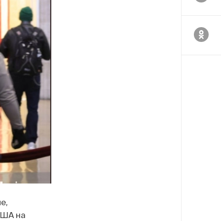
е,
США на