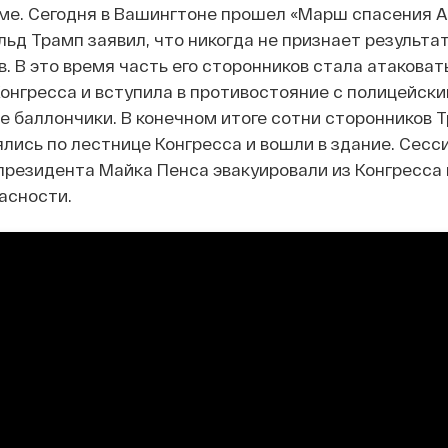
е. Сегодня в Вашингтоне прошел «Марш спасения А
льд Трамп заявил, что никогда не признает результа
 В это время часть его сторонников стала атаковат
онгресса и вступила в противостояние с полицейски
 баллончики. В конечном итоге сотни сторонников 
ись по лестнице Конгресса и вошли в здание. Сес
президента Майка Пенса эвакуировали из Конгресса 
асности.