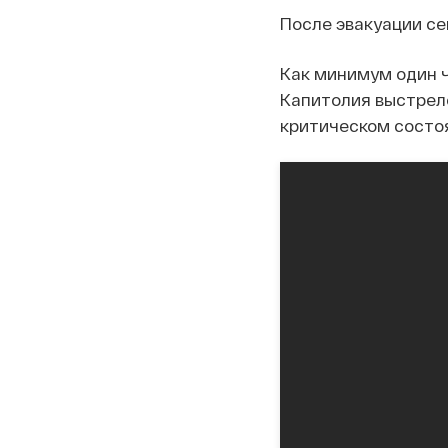
После эвакуации се
Как минимум один ч
Капитолия выстрело
критическом состо