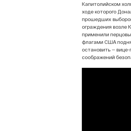
Капитолийском холм
ходе которого Дона
прошедших выборов.
ограждения возле К
применили перцовые
флагами США поднял
остановить — вице-
соображений безоп