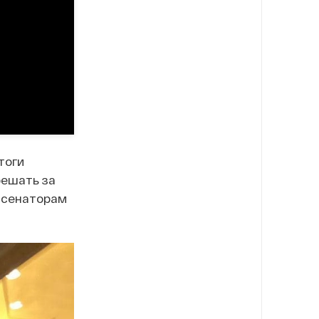
тоги
решать за
м сенаторам