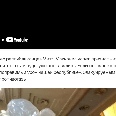
ер республиканцев Митч Макконел успел признать и
ли, штаты и суды уже высказались. Если мы начнем 
епоправимый урон нашей республике». Эвакуируемы
противогазы: