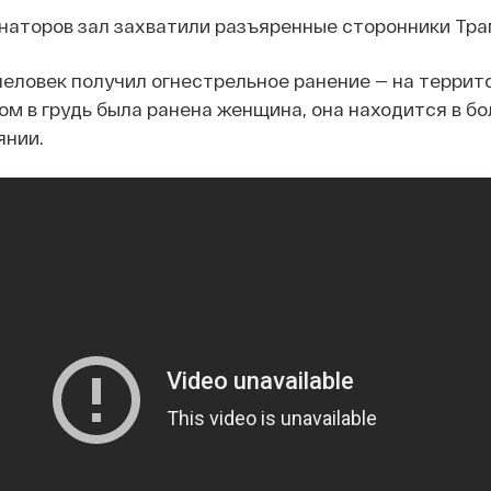
наторов зал захватили разъяренные сторонники Тра
еловек получил огнестрельное ранение — на террит
м в грудь была ранена женщина, она находится в бо
янии.