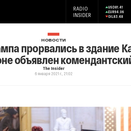
USD
81.41
RADIO
EUR
94.06
INSIDER
OIL
83.48
НОВОСТИ
мпа прорвались в здание Ка
не объявлен комендантский
The Insider
6 января 2021 г., 21:02