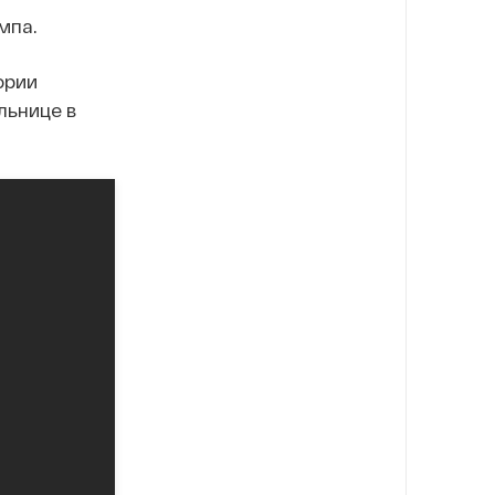
мпа.
ории
льнице в