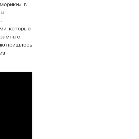
мерики», в
ты
ь
ми, которые
Трампа с
сию пришлось
из