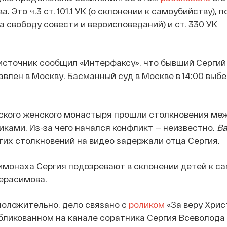
 Это ч.3 ст. 101.1 УК (о склонении к самоубийству), по 
а свободу совести и вероисповеданий) и ст. 330 УК
сточник сообщил «Интерфаксу», что бывший Сергий
авлен в Москву. Басманный суд в Москве в 14:00 выб
ского женского монастыря прошли столкновения ме
ками. Из-за чего начался конфликт — неизвестно.
Ba
тих столкновений на видео задержали отца Сергия.
химонаха Сергия подозревают в склонении детей к с
ерасимова.
положительно, дело связано с
роликом
«За веру Хрис
бликованном на канале соратника Сергия Всеволода 