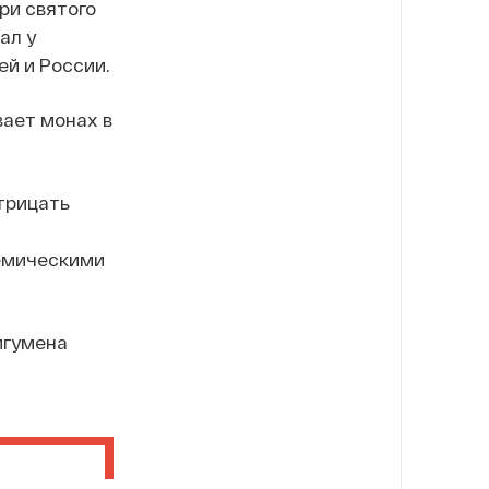
ри святого
ал у
ей и России.
вает монах в
отрицать
демическими
игумена