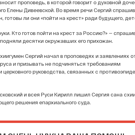
носит проповедь, в которой говорит о духовной доче
о Елены Дивеевской. Во время речи Сергий спрашив
 готовы ли они «пойти на крест» ради будущего, дет
руки. Кто готов пойти на крест за Россию?» — спраши
и подняли десятки окружавших его прихожан.
схиигумен Сергий начал в проповедях и заявлениях 
руса и призывать не подчиняться требованиям
и церковного руководства, связанных с противоэпи
ковский и всея Руси Кирилл лишил Сергия сана схи
ющего решения епархиального суда.