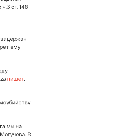
ч.3 ст. 148
 задержан
ерет ему
жду
za
пишет
,
амоубийству
та мы на
Могучева. В