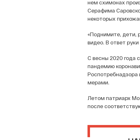
нем схимонах произ
Серафима Саровског
некоторых прихожан,
«Поднимите, дети, 
видео. В ответ рук
С весны 2020 года 
пандемию коронави
Роспотребнадзора 
мерами.
Летом патриарх Мос
после соответству