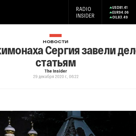
USD
81.41
RADIO
EUR
94.06
INSIDER
OIL
83.49
НОВОСТИ
имонаха Сергия завели дел
статьям
The Insider
29 декабря 2020 г., 06:22