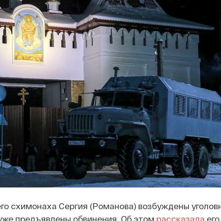
о схимонаха Сергия (Романова) возбуждены уголов
уже предъявлены обвинения. Об этом
рассказала
его