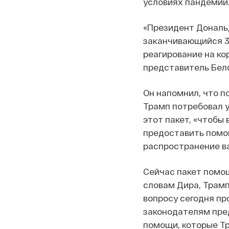
условиях пандемии.
«Президент Дональд
заканчивающийся 3
реагирование на ко
представитель Бел
Он напомнил, что п
Трамп потребовал у
этот пакет, «чтобы
предоставить помощ
распространение ва
Сейчас пакет помощ
словам Дира, Трамп
вопросу сегодня п
законодателям пре
помощи, которые Т