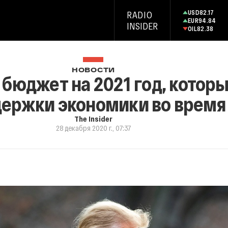
USD
82.17
RADIO
EUR
94.84
INSIDER
OIL
82.38
НОВОСТИ
бюджет на 2021 год, котор
держки экономики во время
The Insider
28 декабря 2020 г., 07:37