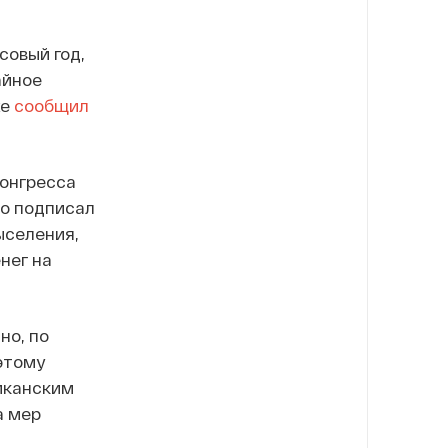
совый год,
айное
же
сообщил
Конгресса
но подписал
ыселения,
нег на
но, по
этому
иканским
а мер