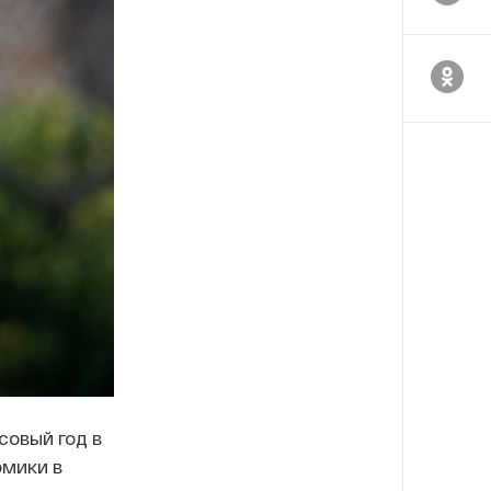
овый год в
омики в