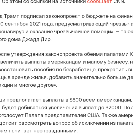
 Об этом со ссылкой на источники
сообщает
CNN.
 Трамп подписал законопроект о бюджете на финан
0 сентября 2021 года, предусматривающий чрезвыч
ронавирус и оказание чрезвычайной помощи», — так
ого дома Джадд Дир.
осле утверждения законопроекта обеими палатами 
величить выплаты американцам и малому бизнесу, 
 восстановить пособия по безработице, прекратить в
ь в аренде жилья, добавить значительно больше де
кцин и многое другое».
и предполагает выплаты в $600 всем американцам, 
 будет добиваться увеличения выплат до $2000. По 
роголосует Палата представителей США. Также амер
дстоит рассмотреть вопрос об исключении из пакет
рамп считает неоправданными.