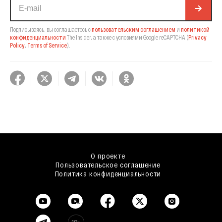
Подписываясь, вы соглашаетесь с
пользовательским соглашением
и
политикой
конфиденциальности
The Insider,
а также с условиями Google reCAPTCHA
(
Privacy
Policy
,
Terms of Service
).
О проекте
Пользовательское соглашение
Политика конфиденциальности