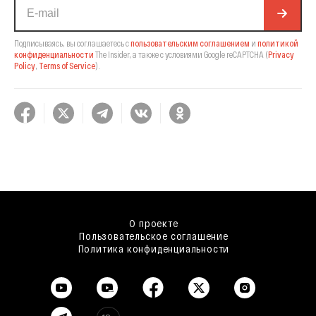
Подписываясь, вы соглашаетесь с
пользовательским соглашением
и
политикой
конфиденциальности
The Insider,
а также с условиями Google reCAPTCHA
(
Privacy
Policy
,
Terms of Service
).
О проекте
Пользовательское соглашение
Политика конфиденциальности