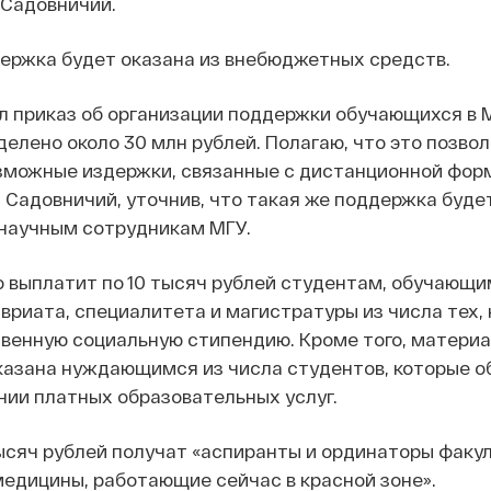
 Садовничий.
держка будет оказана из внебюджетных средств.
л приказ об организации поддержки обучающихся в М
елено около 30 млн рублей. Полагаю, что это позво
зможные издержки, связанные с дистанционной фор
л Садовничий, уточнив, что такая же поддержка буде
 научным сотрудникам МГУ.
 выплатит по 10 тысяч рублей студентам, обучающи
риата, специалитета и магистратуры из числа тех, 
твенную социальную стипендию. Кроме того, матери
казана нуждающимся из числа студентов, которые о
нии платных образовательных услуг.
тысяч рублей получат «аспиранты и ординаторы факу
едицины, работающие сейчас в красной зоне».