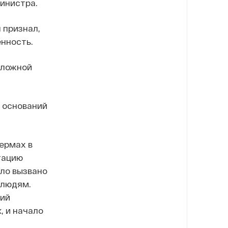
инистра.
 признал,
енность.
сложной
х оснований
ермах в
тацию
ло вызвано
 людям.
ний
, и начало