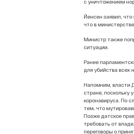
с уничтожением но
Йенсен заявил, что
что в министерстве
Министр также попр
ситуации.
Ранее парламентски
для убийства всех н
Напомним, власти Д
стране, поскольку 
коронавируса. По с
тем, что мутирова
Позже датское прав
требовать от владе
переговоры о прин