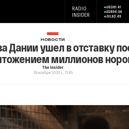
USD
81.41
RADIO
EUR
94.06
INSIDER
OIL
83.49
НОВОСТИ
а Дании ушел в отставку по
чтожением миллионов норо
The Insider
18 ноября 2020 г., 11:45