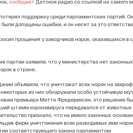
рок,
сообщает
Датское радио со ссылкой на самого м
 потерял поддержку среди парламентских партий. Он
 были допущены ошибки, и он несет за это ответств
осил прощения у заводчиков норок, оказавшихся в 
е партии заявили, что у министерства нет законны
орок в стране.
ании объявили, что уничтожат всех норок на звероф
у некоторых из них обнаружили особо устойчивую му
ловам премьера Метте Фредериксен, это решение бы
вший штамм коронавируса передавался от животных
ительство признало, что не имело законных основа
льцев ферм уничтожения всех разводимых ими норок
ятии соответствующего закона парламентом.