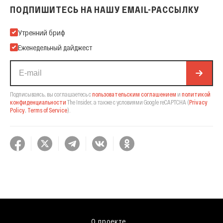
ПОДПИШИТЕСЬ НА НАШУ EMAIL-РАССЫЛКУ
Подпишитесь на нашу Email-рассылку
Утренний бриф
Еженедельный дайджест
Подписываясь, вы соглашаетесь с
пользовательским соглашением
и
политикой
конфиденциальности
The Insider,
а также с условиями Google reCAPTCHA
(
Privacy
Policy
,
Terms of Service
).
О проекте