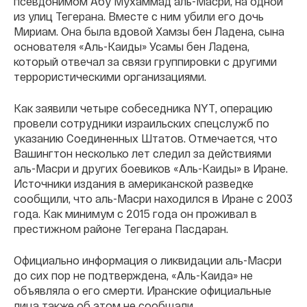
псевдонимом Абу Мухаммад аль-Масри, на одной
из улиц Тегерана. Вместе с ним убили его дочь
Мириам. Она была вдовой Хамзы бен Ладена, сына
основателя «Аль-Каиды» Усамы бен Ладена,
который отвечал за связи группировки с другими
террористическими организациями.
Как заявили четыре собеседника NYT, операцию
провели сотрудники израильских спецслужб по
указанию Соединенных Штатов. Отмечается, что
Вашингтон несколько лет следил за действиями
аль-Масри и других боевиков «Аль-Каиды» в Иране.
Источники издания в американской разведке
сообщили, что аль-Масри находился в Иране с 2003
года. Как минимум с 2015 года он проживал в
престижном районе Тегерана Пасдаран.
Официально информация о ликвидации аль-Масри
до сих пор не подтверждена, «Аль-Каида» не
объявляла о его смерти. Иранские официальные
лица также об этом не сообщали.