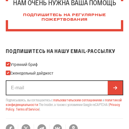
НАМ ОЧЕНЬ НУЖНА ВАША ПОМОЩЬ
ПОДПИШИТЕСЬ НА РЕГУЛЯРНЫЕ
ПОЖЕРТВОВАНИЯ
ПОДПИШИТЕСЬ НА НАШУ EMAIL-РАССЫЛКУ
Подпишитесь на нашу Email-рассылку
Утренний бриф
Еженедельный дайджест
Подписываясь, вы соглашаетесь с
пользовательским соглашением
и
политикой
конфиденциальности
The Insider,
а также с условиями Google reCAPTCHA
(
Privacy
Policy
,
Terms of Service
).