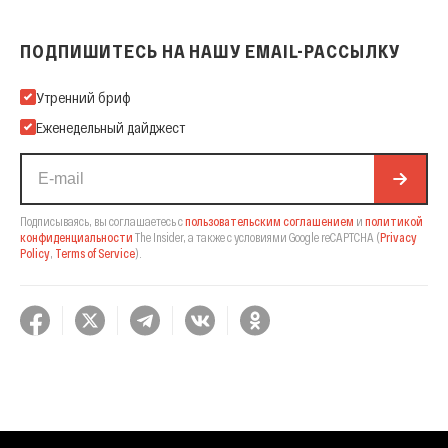
ПОДПИШИТЕСЬ НА НАШУ EMAIL-РАССЫЛКУ
Подпишитесь на нашу Email-рассылку
Утренний бриф
Еженедельный дайджест
Подписываясь, вы соглашаетесь с
пользовательским соглашением
и
политикой
конфиденциальности
The Insider,
а также с условиями Google reCAPTCHA
(
Privacy
Policy
,
Terms of Service
).