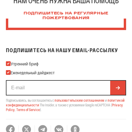
НАМ ОЧЕНЬ НУЖНА ВАША ПОМОЩЬ
ПОДПИШИТЕСЬ НА РЕГУЛЯРНЫЕ
ПОЖЕРТВОВАНИЯ
ПОДПИШИТЕСЬ НА НАШУ EMAIL-РАССЫЛКУ
Подпишитесь на нашу Email-рассылку
Утренний бриф
Еженедельный дайджест
Подписываясь, вы соглашаетесь с
пользовательским соглашением
и
политикой
конфиденциальности
The Insider,
а также с условиями Google reCAPTCHA
(
Privacy
Policy
,
Terms of Service
).