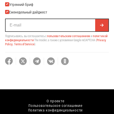
Подпишитесь на нашу Email-рассылку
Утренний бриф
Еженедельный дайджест
Подписываясь, вы соглашаетесь с
пользовательским соглашением
и
политикой
конфиденциальности
The Insider,
а также с условиями Google reCAPTCHA
(
Privacy
Policy
,
Terms of Service
).
О проекте
Пользовательское соглашение
Политика конфиденциальности