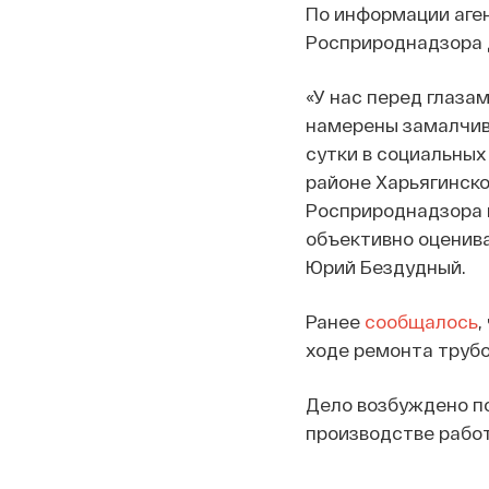
По информации аген
Росприроднадзора д
«У нас перед глазам
намерены замалчив
сутки в социальных
районе Харьягинско
Росприроднадзора п
объективно оценива
Юрий Бездудный.
Ранее
сообщалось
,
ходе ремонта трубо
Дело возбуждено по
производстве работ