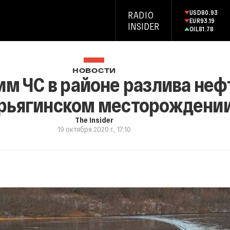
USD
80.93
RADIO
EUR
93.19
INSIDER
OIL
81.78
НОВОСТИ
им ЧС в районе разлива не
арьягинском месторождени
The Insider
19 октября 2020 г., 17:10