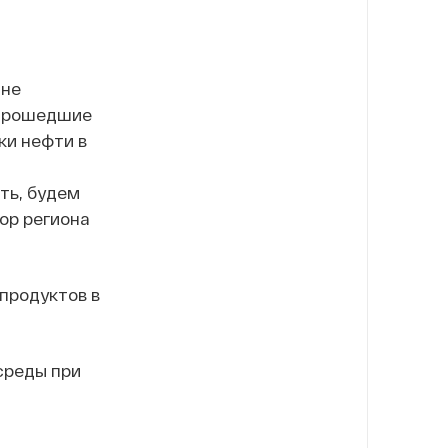
 не
 прошедшие
ки нефти в
и
ть, будем
ор региона
епродуктов в
среды при