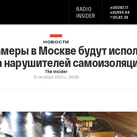
USD
82.17
RADIO
EUR
94.84
INSIDER
OIL
82.38
НОВОСТИ
меры в Москве будут испол
а нарушителей самоизоляц
The Insider
15 октября 2020 г., 06:08