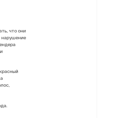
ть, что они
е нарушение
тендера
 и
 красный
на
лос,
да.