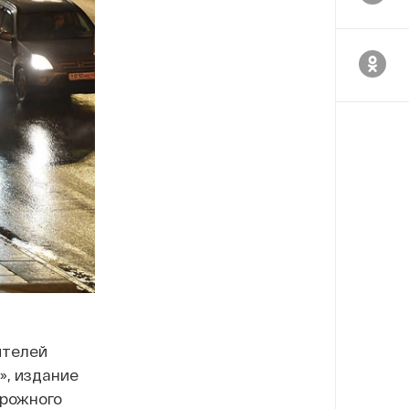
ителей
, издание
рожного