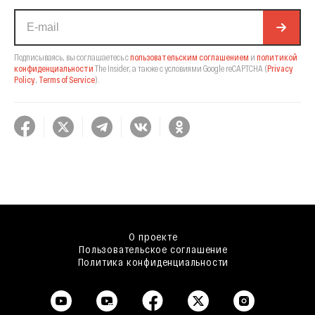
Подписываясь, вы соглашаетесь с
пользовательским соглашением
и
политикой
конфиденциальности
The Insider,
а также с условиями Google reCAPTCHA
(
Privacy
Policy
,
Terms of Service
).
О проекте
Пользовательское соглашение
Политика конфиденциальности