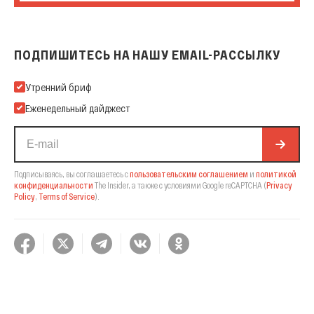
ПОДПИШИТЕСЬ НА НАШУ EMAIL-РАССЫЛКУ
Подпишитесь на нашу Email-рассылку
Утренний бриф
Еженедельный дайджест
Подписываясь, вы соглашаетесь с
пользовательским соглашением
и
политикой
конфиденциальности
The Insider,
а также с условиями Google reCAPTCHA
(
Privacy
Policy
,
Terms of Service
).