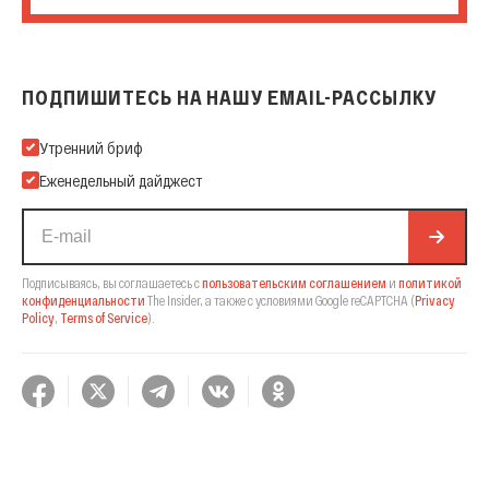
ПОДПИШИТЕСЬ НА НАШУ EMAIL-РАССЫЛКУ
Подпишитесь на нашу Email-рассылку
Утренний бриф
Еженедельный дайджест
Подписываясь, вы соглашаетесь с
пользовательским соглашением
и
политикой
конфиденциальности
The Insider,
а также с условиями Google reCAPTCHA
(
Privacy
Policy
,
Terms of Service
).