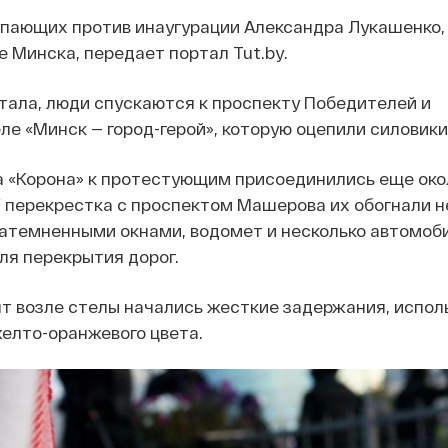
упающих против инаугурации Александра Лукашенко,
е Минска, передает портал Tut.by.
ала, люди спускаются к проспекту Победителей и
ле «Минск — город-герой», которую оцепили силовики
а «Корона» к протестующим присоединились еще око
У перекрестка с проспектом Машерова их обогнали н
атемненными окнами, водомет и несколько автомоб
ля перекрытия дорог.
т возле стелы начались жесткие задержания, испол
елто-оранжевого цвета.