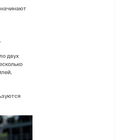
 начинают
.
ло двух
есколько
илей,
ьзуются