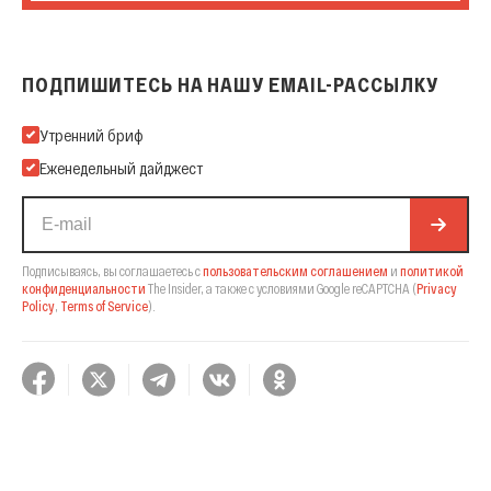
ПОДПИШИТЕСЬ НА НАШУ EMAIL-РАССЫЛКУ
Подпишитесь на нашу Email-рассылку
Утренний бриф
Еженедельный дайджест
Подписываясь, вы соглашаетесь с
пользовательским соглашением
и
политикой
конфиденциальности
The Insider,
а также с условиями Google reCAPTCHA
(
Privacy
Policy
,
Terms of Service
).