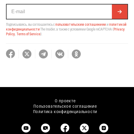
Подписываясь, вы соглашаетесь с
пользовательским соглашением
и
политикой
конфиденциальности
The Insider,
а также с условиями Google reCAPTCHA
(
Privacy
Policy
,
Terms of Service
).
О проекте
Пользовательское соглашение
Политика конфиденциальности