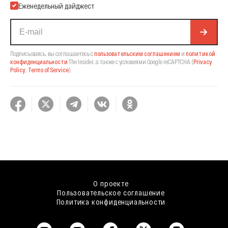
Еженедельный дайджест
Подписываясь, вы соглашаетесь с
пользовательским соглашением
и
политикой
конфиденциальности
The Insider,
а также с условиями Google reCAPTCHA
(
Privacy
Policy
,
Terms of Service
).
О проекте
Пользовательское соглашение
Политика конфиденциальности