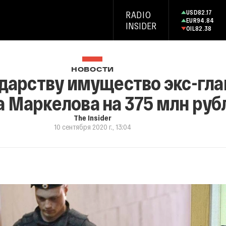
USD
82.17
RADIO
EUR
94.84
INSIDER
OIL
82.38
НОВОСТИ
ударству имущество экс-гл
 Маркелова на 375 млн руб
The Insider
10 сентября 2020 г., 13:04