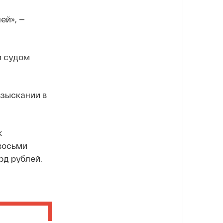
ей», —
м судом
взыскании в
к
восьми
рд рублей.