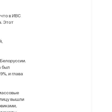
 что в ИВС
. Этот
й,
 Белоруссии.
а был
9%, и глава
 массовые
улицу вышли
овиками,