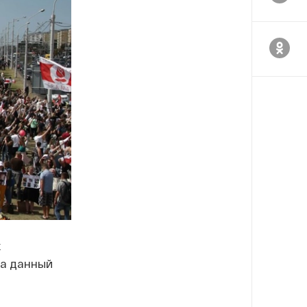
х
на данный