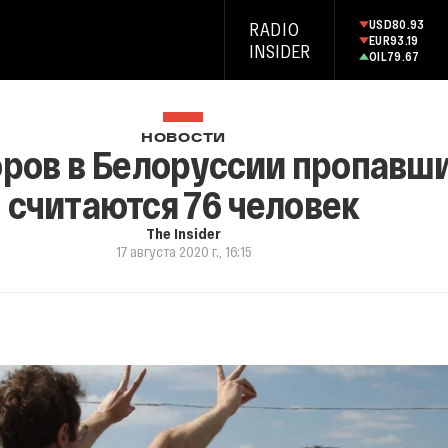
USD
80.93
RADIO
EUR
93.19
INSIDER
OIL
79.67
НОВОСТИ
боров в Белоруссии пропавш
считаются 76 человек
The Insider
17 августа 2020 г., 16:15