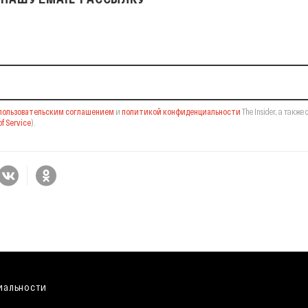
il-рассылку
пользовательским соглашением
и
политикой конфиденциальности
The Insider,
а также 
f Service
).
иальности