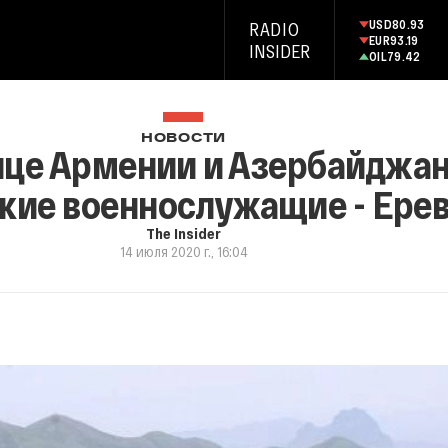
USD
80.93
RADIO
EUR
93.19
INSIDER
OIL
79.42
НОВОСТИ
нице Армении и Азербайджа
кие военнослужащие - Ере
The Insider
14 июля 2020 г., 16:04