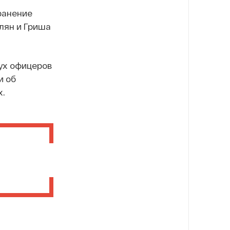
ранение
лян и Гриша
ух офицеров
и об
х.