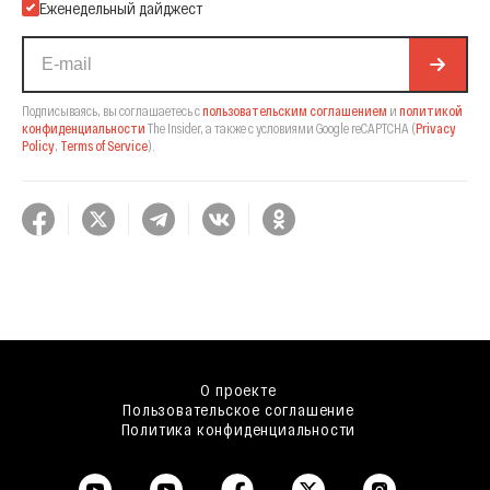
Еженедельный дайджест
Подписываясь, вы соглашаетесь с
пользовательским соглашением
и
политикой
конфиденциальности
The Insider,
а также с условиями Google reCAPTCHA
(
Privacy
Policy
,
Terms of Service
).
О проекте
Пользовательское соглашение
Политика конфиденциальности