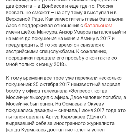
два фронта — в Донбассе и еще где-то, Россия
воевать не сможет — на эту тему я выступил и в
Верховной Раде. Как заместитель главы батальона
Азов я поддерживал отношения с
батальоном
имени шейха Мансура. Анзор Умаров пытался выйти
на меня до покушения на меня и Амину в 2017 и
предупредить. В то же время он связался с
австрийскими спецслужбами. К сожалению,
посредники передали его просьбу о контакте со
мной только к концу 2018».
К тому времени все трое уже пережили несколько
покушений: 25 октября 2017 неизвестный взорвал
бомбу у офиса телеканала «Эспресо», когда
Мосийчук выходил с эфира. Двое человек погибли, а
Мосийчук был ранен. На Осмаева и Окуеву
покушались дважды — сначала, 1 июня 2017 года это
пытался сделать Артур Курмакаев ("Динго"),
выдававший себя за иностранного журналиста
(когда Курмакаев достал пистолет и успел