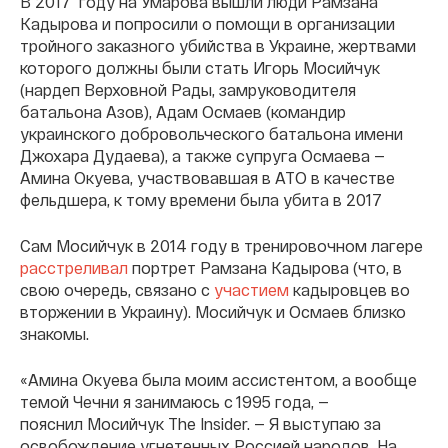
В 2017 году на Умарова вышли люди Рамзана
Кадырова и попросили о помощи в организации
тройного заказного убийства в Украине, жертвами
которого должны были стать Игорь Мосийчук
(нардеп Верховной Рады, замруководителя
батальона Азов), Адам Осмаев (командир
украинского добровольческого батальона имени
Джохара Дудаева), а также супруга Осмаева —
Амина Окуева, участвовавшая в АТО в качестве
фельдшера, к тому времени была убита в 2017
Сам Мосийчук в 2014 году в тренировочном лагере
расстреливал
портрет Рамзана Кадырова (что, в
свою очередь, связано с
участием
кадыровцев во
вторжении в Украину). Мосийчук и Осмаев близко
знакомы.
«Амина Окуева была моим ассистентом, а вообще
темой Чечни я занимаюсь с 1995 года, —
пояснил Мосийчук The Insider. — Я выступаю за
освобождение угнетенных Россией народов. На