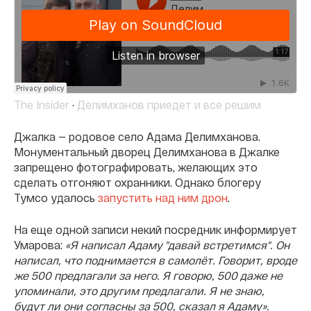
The Insider
·
Делимханов приедет и все решим
Джалка — родовое село Адама Делимханова.
Монументальный дворец Делимханова в Джалке
запрещено фотографировать, желающих это
сделать отгоняют охранники. Однако блогеру
Тумсо удалось
запустить над ним дрон
.
На еще одной записи некий посредник информирует
Умарова:
«Я написал Адаму "давай встретимся". Он
написал, что поднимается в самолёт. Говорит, вроде
же 500 предлагали за него. Я говорю, 500 даже не
упоминали, это другим предлагали. Я не знаю,
будут ли они согласны за 500, сказал я Адаму».