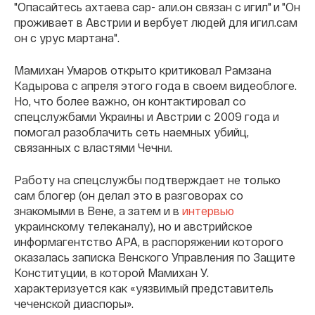
"Опасайтесь ахтаева сар- али.он связан с игил" и "Он
проживает в Австрии и вербует людей для игил.сам
он с урус мартана".
Мамихан Умаров открыто критиковал Рамзана
Кадырова с апреля этого года в своем видеоблоге.
Но, что более важно, он контактировал со
спецслужбами Украины и Австрии с 2009 года и
помогал разоблачить сеть наемных убийц,
связанных с властями Чечни.
Работу на спецслужбы подтверждает не только
сам блогер (он делал это в разговорах со
знакомыми в Вене, а затем и в
интервью
украинскому телеканалу), но и австрийское
информагентство APA, в распоряжении которого
оказалась записка Венского Управления по Защите
Конституции, в которой Мамихан У.
характеризуется как «уязвимый представитель
чеченской диаспоры».