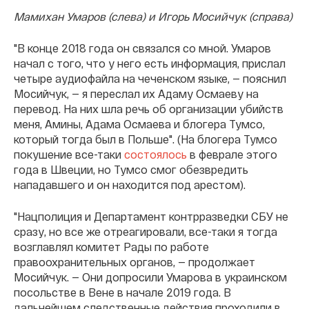
Мамихан Умаров (слева) и Игорь Мосийчук (справа)
"В конце 2018 года он связался со мной. Умаров
начал с того, что у него есть информация, прислал
четыре аудиофайла на чеченском языке, — пояснил
Мосийчук, — я переслал их Адаму Осмаеву на
перевод. На них шла речь об организации убийств
меня, Амины, Адама Осмаева и блогера Тумсо,
который тогда был в Польше". (На блогера Тумсо
покушение все-таки
состоялось
в феврале этого
года в Швеции, но Тумсо смог обезвредить
нападавшего и он находится под арестом).
"Нацполиция и Департамент контрразведки СБУ не
сразу, но все же отреагировали, все-таки я тогда
возглавлял комитет Рады по работе
правоохранительных органов, — продолжает
Мосийчук. — Они допросили Умарова в украинском
посольстве в Вене в начале 2019 года. В
дальнейшем следственные действия проходили в