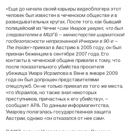
«Еще до начала своей карьеры видеоблогера этот
человек был известен в чеченском обществе и в
разведывательных кругах. После того, как бывший
полицейский из Чечни <
сам Умаров уверял, что был
следователем в МШГБ — министерстве шариатской
госбезопасности непризнанной Ичкерии в 90-е —
The Insider>
приехал в Австрию в 2005 году, он был
признан беженцем в сентябре 2007 года. Его
контакты в чеченской общине привели к тому, что
после показательного убийства просителя
убежища Умара Исраилова в Вене в январе 2009
года он был допрошен представителями
спецслужб. Он не только приехал из того же места,
что Исраилов, но также знал некоторых
преступников, причастных к его убийству», —
сообщает APA. По данным информагентства,
Умарову полагалась государственная защита
Австрии, однако «он отказался от нее сам».