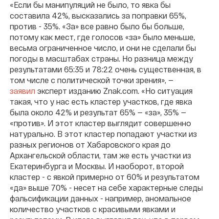
«Если бы манипуляций не было, то явка бы
составила 42%, высказались за поправки 65%,
против - 35%. «За» все равно было бы больше,
потому как мест, где голосов «за» было меньше,
весьма ограниченное число, и они не сделали бы
погоды в масштабах страны. Но разница между
результатами 65:35 и 78:22 очень существенная, в
том числе с политической точки зрения», —
заявил
эксперт изданию Znak.com. «Но ситуация
такая, что у нас есть кластер участков, где явка
была около 42% и результат 65% — «за», 35% —
«против». И этот кластер выглядит совершенно
натурально. В этот кластер попадают участки из
разных регионов от Хабаровского края до
Архангельской области, там же есть участки из
Екатеринбурга и Москвы. И наоборот, второй
кластер - с явкой примерно от 60% и результатом
«да» выше 70% - несет на себе характерные следы
фальсификации данных - например, аномальное
количество участков с красивыми явками и