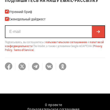
ПОДПИШИТЕСЬ НА НАШУ EMAIL-РАССЫЛКУ
Подпишитесь на нашу Email-рассылку
Утренний бриф
Еженедельный дайджест
Подписываясь, вы соглашаетесь с
пользовательским соглашением
и
политикой
конфиденциальности
The Insider,
а также с условиями Google reCAPTCHA
(
Privacy
Policy
,
Terms of Service
).
О проекте
Пользовательское соглашение