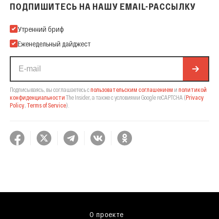
ПОДПИШИТЕСЬ НА НАШУ EMAIL-РАССЫЛКУ
Подпишитесь на нашу Email-рассылку
Утренний бриф
Еженедельный дайджест
Подписываясь, вы соглашаетесь с
пользовательским соглашением
и
политикой
конфиденциальности
The Insider,
а также с условиями Google reCAPTCHA
(
Privacy
Policy
,
Terms of Service
).
О проекте