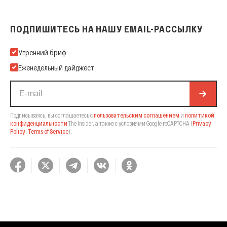
ПОДПИШИТЕСЬ НА НАШУ EMAIL-РАССЫЛКУ
Подпишитесь на нашу Email-рассылку
Утренний бриф
Еженедельный дайджест
Подписываясь, вы соглашаетесь с
пользовательским соглашением
и
политикой
конфиденциальности
The Insider,
а также с условиями Google reCAPTCHA
(
Privacy
Policy
,
Terms of Service
).