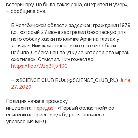
ветеринару, но была такая рана, он хрипел и умер»,
— сообщила она.
В Челябинской области задержан гражданин 1979
г.р., который 27 июня застрелил безопасную для
него собаку хаски по кличке Арчи на глазах у
хозяйки. Никакой опасности от этой собаки
небыло. Собака нашла утку за которой эта мразь
охотилась. Отмстил. Ничтожество.
https://t.co/Wzq8Fjv43C
— ❌SCIENCE CLUB RU❌ (@SCIENCE_CLUB_RU)
June
27, 2020
Полиция начала проверку
инцидента,
передает
«Первый областной» со
ссылкой на пресс-службу регионального
управления МВД.