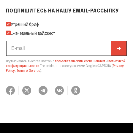
ПОДПИШИТЕСЬ НА НАШУ EMAIL-РАССЫЛКУ
Подпишитесь на нашу Email-рассылку
Утренний бриф
Еженедельный дайджест
Подписываясь, вы соглашаетесь с
пользовательским соглашением
и
политикой
конфиденциальности
The Insider,
а также с условиями Google reCAPTCHA
(
Privacy
Policy
,
Terms of Service
).