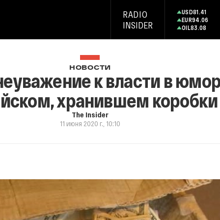
USD
81.41
RADIO
EUR
94.06
INSIDER
OIL
83.08
НОВОСТИ
еуважение к власти в юмо
ейском, хранившем коробки
The Insider
11 июня 2020 г., 10:10