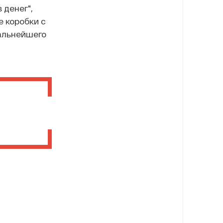
 денег",
 коробки с
альнейшего