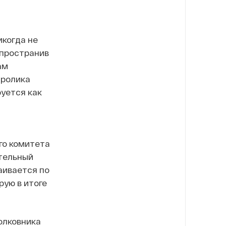
икогда не
спространив
ам
 ролика
уется как
го комитета
ательный
аивается по
рую в итоге
олковника