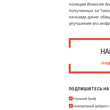
полиции Алексея Ан
полученных за "нез
пачками денег обещ
улучшения его инфр
НА
ПОД
ПОДПИШИТЕСЬ НА 
Подпишитесь на нашу Ema
Утренний бриф
Еженедельный дайджест