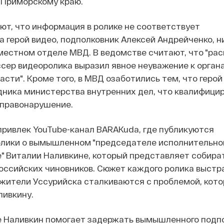
 Приморскому краю.
ют, что информация в ролике не соответствует
а герой видео, подполковник Алексей Андрейченко, н
местном отделе МВД. В ведомстве считают, что "ра
сер видеоролика выразил явное неуважение к орган
асти". Кроме того, в МВД озаботились тем, что герой
ника министерства внутренних дел, что квалифицир
правонарушение.
ривлек YouTube-канал BARAKuda, где публикуются
лики о вымышленном "председателе исполнительно
е" Виталии Наливкине, который представляет собир
оссийских чиновников. Сюжет каждого ролика выстр
жители Уссурийска сталкиваются с проблемой, кото
ливкину.
е Наливкин помогает задержать вымышленного подп