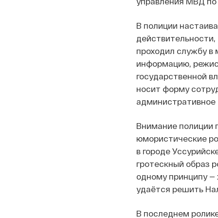
управления МВД по
В полиции настаива
действительности, 
проходил службу в 
информацию, режис
государственной вл
носит форму сотруд
административное 
Внимание полиции п
юмористические ро
в городе Уссурийск
гротескный образ р
одному принципу — 
удаётся решить На
В последнем ролик