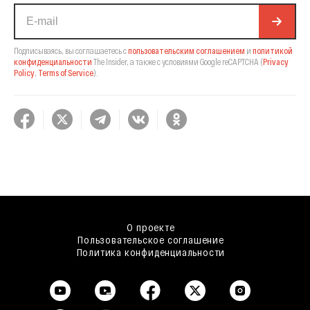
Подписываясь, вы соглашаетесь с
пользовательским соглашением
и
политикой
конфиденциальности
The Insider,
а также с условиями Google reCAPTCHA
(
Privacy
Policy
,
Terms of Service
).
О проекте
Пользовательское соглашение
Политика конфиденциальности