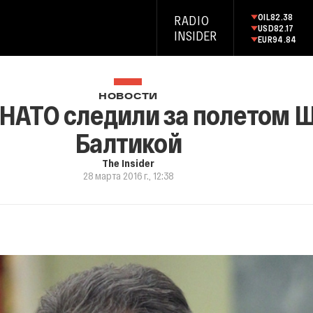
OIL
82.38
RADIO
USD
82.17
INSIDER
EUR
94.84
НОВОСТИ
НАТО следили за полетом Ш
Балтикой
The Insider
28 марта 2016 г., 12:38