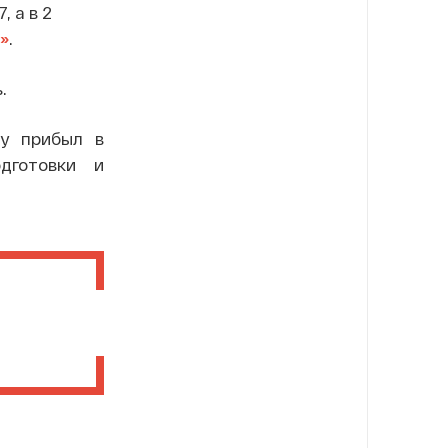
 а в 2
»
.
.
гу прибыл в
дготовки и