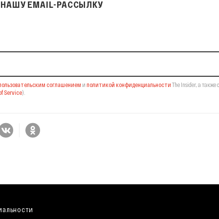
НАШУ EMAIL-РАССЫЛКУ
il-рассылку
пользовательским соглашением
и
политикой конфиденциальности
The Insider,
а также 
f Service
).
иальности