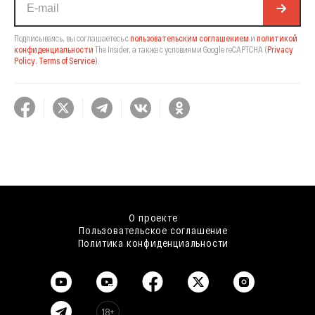
Подписываясь, вы соглашаетесь с
пользовательским соглашением
и
политикой
конфиденциальности
The Insider,
а также с условиями Google reCAPTCHA
(
Privacy
Policy
,
Terms of Service
).
О проекте
Пользовательское соглашение
Политика конфиденциальности
18+