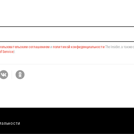
il-рассылку
пользовательским соглашением
и
политикой конфиденциальности
The Insider,
а также 
f Service
).
иальности