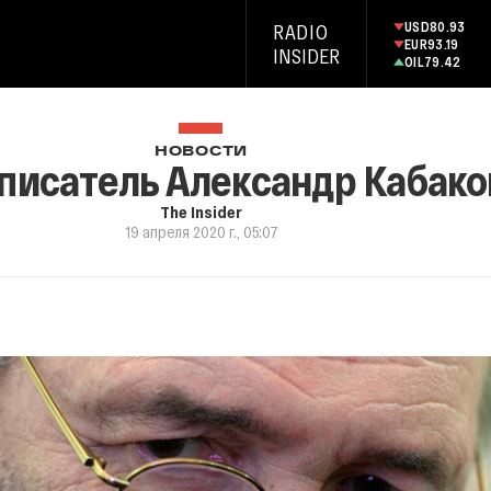
USD
80.93
RADIO
EUR
93.19
INSIDER
OIL
79.42
НОВОСТИ
писатель Александр Кабако
The Insider
19 апреля 2020 г., 05:07