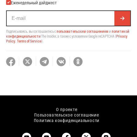
Еженедельный дайджест
Подписываясь, вы соглашаетесь с
пользовательским соглашением
и
политикой
конфиденциальности
The Insider,
а также с условиями Google reCAPTCHA
(
Privacy
Policy
,
Terms of Service
).
О проекте
Пользовательское соглашение
Политика конфиденциальности