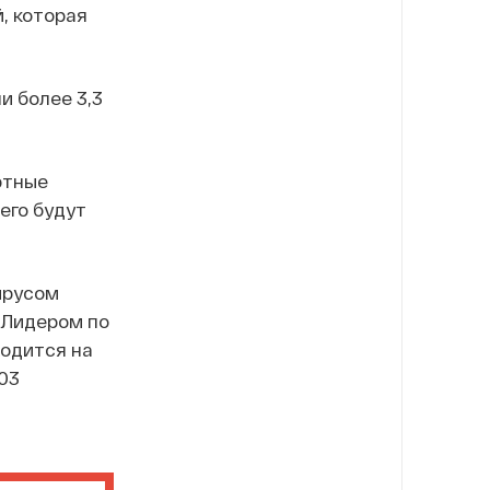
, которая
и более 3,3
ртные
него будут
ирусом
 Лидером по
ходится на
103