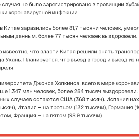
о случая не было зарегистрировано в провинции Хубэй
шки коронавирусной инфекции.
в Китае заразились более 81,7 тысячи человек, умерл
ьным данным, более 77 тысяч человек выздоровели.
о известно, что власти Китая решили снять транспо
а Ухань. Планируется, что въезд в город и выезд из 
преля.
иверситета Джонса Хопкинса, всего в мире коронав
ше 1,347 млн человек, более 284 тысяч выздоровели.
ых случаев остаются США (368 тысяч). Испания на
ысяч), Италия — на третьем (132 тысячи), Германия (
том, Франция — на пятом (98,9 тысячи).