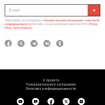
Подписываясь, вы соглашаетесь с
пользовательским соглашением
и
политикой
конфиденциальности
The Insider,
а также с условиями Google reCAPTCHA
(
Privacy
Policy
,
Terms of Service
).
О проекте
Пользовательское соглашение
Политика конфиденциальности