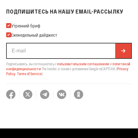
ПОДПИШИТЕСЬ НА НАШУ EMAIL-РАССЫЛКУ
Подпишитесь на нашу Email-рассылку
Утренний бриф
Еженедельный дайджест
Подписываясь, вы соглашаетесь с
пользовательским соглашением
и
политикой
конфиденциальности
The Insider,
а также с условиями Google reCAPTCHA
(
Privacy
Policy
,
Terms of Service
).