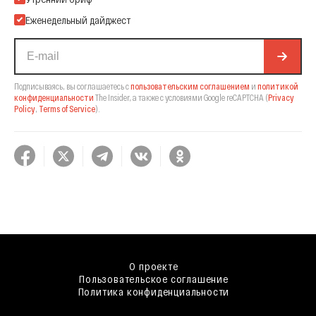
Еженедельный дайджест
Подписываясь, вы соглашаетесь с
пользовательским соглашением
и
политикой
конфиденциальности
The Insider,
а также с условиями Google reCAPTCHA
(
Privacy
Policy
,
Terms of Service
).
О проекте
Пользовательское соглашение
Политика конфиденциальности