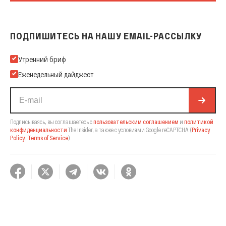
ПОДПИШИТЕСЬ НА НАШУ EMAIL-РАССЫЛКУ
Подпишитесь на нашу Email-рассылку
Утренний бриф
Еженедельный дайджест
Подписываясь, вы соглашаетесь с
пользовательским соглашением
и
политикой
конфиденциальности
The Insider,
а также с условиями Google reCAPTCHA
(
Privacy
Policy
,
Terms of Service
).