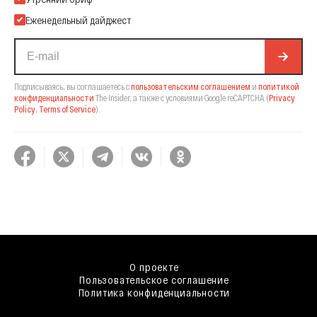
Еженедельный дайджест
Подписываясь, вы соглашаетесь с
пользовательским соглашением
и
политикой
конфиденциальности
The Insider,
а также с условиями Google reCAPTCHA
(
Privacy
Policy
,
Terms of Service
).
О проекте
Пользовательское соглашение
Политика конфиденциальности