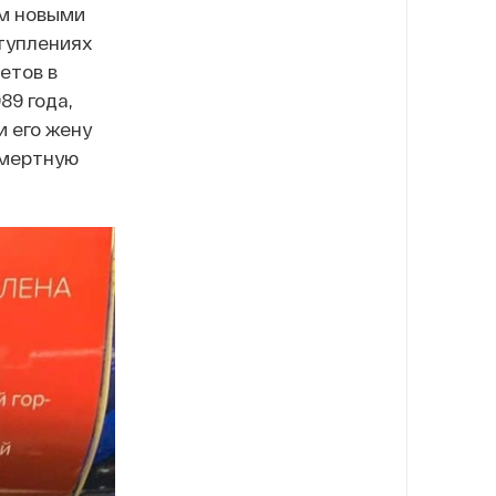
ым новыми
туплениях
етов в
89 года,
и его жену
смертную