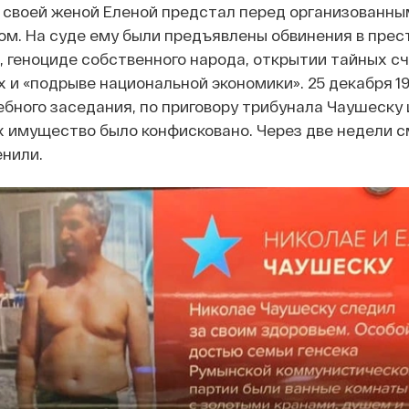
о своей женой Еленой предстал перед организованн
м. На суде ему были предъявлены обвинения в прес
, геноциде собственного народа, открытии тайных сч
 и «подрыве национальной экономики». 25 декабря 19
ебного заседания, по приговору трибунала Чаушеску 
х имущество было конфисковано. Через две недели 
енили.