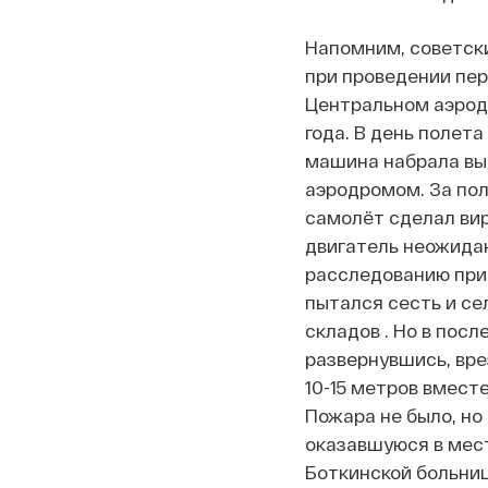
Напомним, советски
при проведении пер
Центральном аэродр
года. В день полета
машина набрала выс
аэродромом. За пол
самолёт сделал вир
двигатель неожидан
расследованию прич
пытался сесть и се
складов . Но в пос
развернувшись, вре
10-15 метров вмест
Пожара не было, но
оказавшуюся в мест
Боткинской больниц