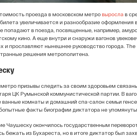
стоимость проезда в московском метро
выросла
в ср
 билета увеличивается и разнообразие оформления в
 попадают в поезда, посвященные, например, амурс
тскому кино. А еще внутри и снаружи вагонов увеков
х и прославляют нынешнее руководство города. The I
странные решения метрополитена.
еску
 метро призывы следить за своим здоровьем связаны
таря ЦК Румынской коммунистической партии. В ваг
 ванные комнаты и домашний спа-салон семьи генсе
юбопытные факты биографии диктатора не упомянуты
ие Чаушеску окончилось государственным переворот
сь бежать из Бухареста, но в итоге диктатор был зах