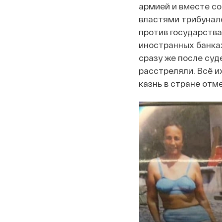
армией и вместе с
властями трибунало
против государства
иностранных банках
сразу же после суд
расстреляли. Всё и
казнь в стране отм