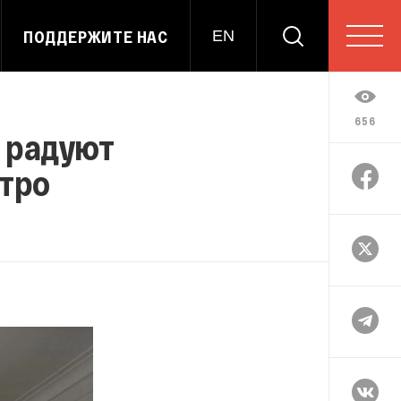
ПОДДЕРЖИТЕ НАС
EN
656
м радуют
етро