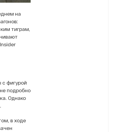
еднем на
агонов:
ким тиграм,
ечивают
nsider
 с фигурой
оне подробно
ка. Однако
.
ом, в ходе
вачен