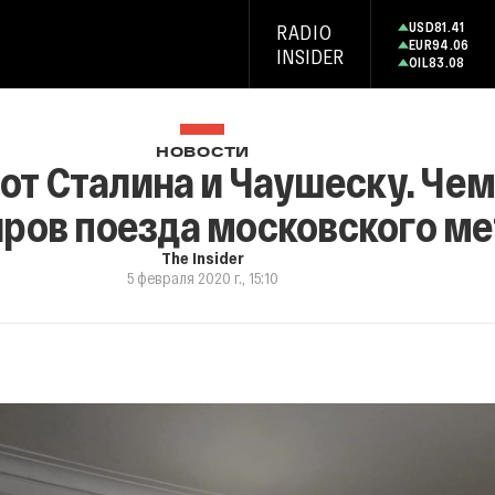
USD
81.41
RADIO
EUR
94.06
INSIDER
OIL
83.08
НОВОСТИ
от Сталина и Чаушеску. Че
ров поезда московского м
The Insider
5 февраля 2020 г., 15:10