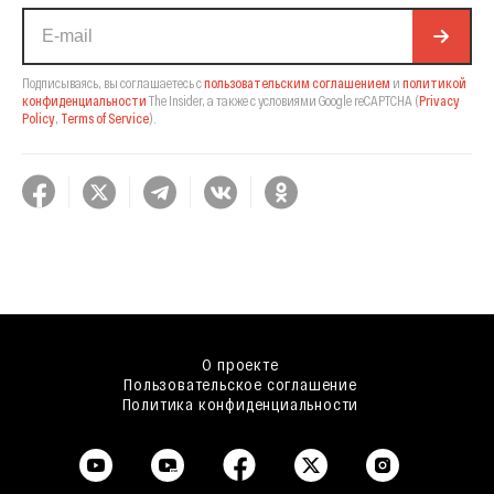
Подписываясь, вы соглашаетесь с
пользовательским соглашением
и
политикой
конфиденциальности
The Insider,
а также с условиями Google reCAPTCHA
(
Privacy
Policy
,
Terms of Service
).
О проекте
Пользовательское соглашение
Политика конфиденциальности