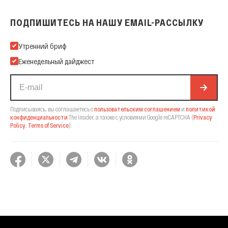
ПОДПИШИТЕСЬ НА НАШУ EMAIL-РАССЫЛКУ
Подпишитесь на нашу Email-рассылку
Утренний бриф
Еженедельный дайджест
Подписываясь, вы соглашаетесь с
пользовательским соглашением
и
политикой
конфиденциальности
The Insider,
а также с условиями Google reCAPTCHA
(
Privacy
Policy
,
Terms of Service
).