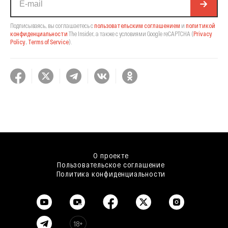
Подписываясь, вы соглашаетесь с
пользовательским соглашением
и
политикой
конфиденциальности
The Insider,
а также с условиями Google reCAPTCHA
(
Privacy
Policy
,
Terms of Service
).
О проекте
Пользовательское соглашение
Политика конфиденциальности
18+